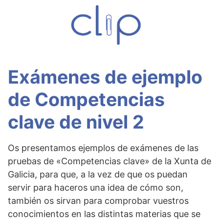
S
a
l
t
a
r
Exámenes de ejemplo
a
l
de Competencias
c
o
clave de nivel 2
n
t
e
Os presentamos ejemplos de exámenes de las
n
pruebas de «Competencias clave» de la Xunta de
i
Galicia, para que, a la vez de que os puedan
d
servir para haceros una idea de cómo son,
o
también os sirvan para comprobar vuestros
conocimientos en las distintas materias que se