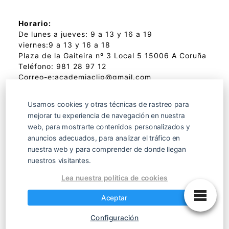
Horario:
De lunes a jueves: 9 a 13 y 16 a 19
viernes:9 a 13 y 16 a 18
Plaza de la Gaiteira nº 3 Local 5 15006 A Coruña
Teléfono:
981 28 97 12
Correo-e:
academiaclip@gmail.com
Usamos cookies y otras técnicas de rastreo para
mejorar tu experiencia de navegación en nuestra
Redes sociales
web, para mostrarte contenidos personalizados y
anuncios adecuados, para analizar el tráfico en
nuestra web y para comprender de donde llegan
nuestros visitantes.
Lea nuestra política de cookies
Academia de clases particulares en A
Aceptar
Coruña
Configuración